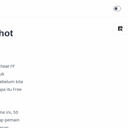
hot
cheat FF
tuk
ebelum kita
pa itu Free
me ini, 50
iap pemain
kapan