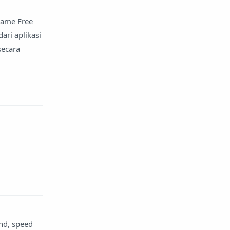
game Free
ri aplikasi
secara
ond, speed