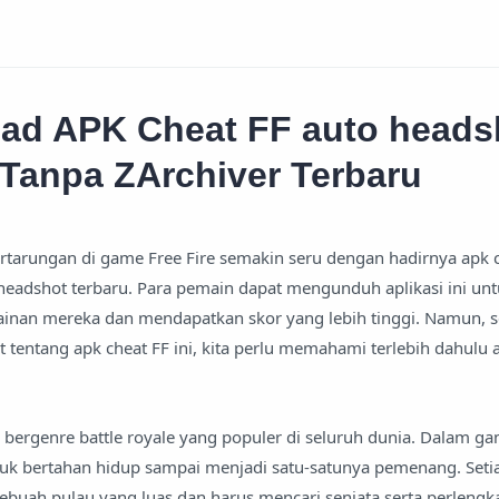
ad APK Cheat FF auto heads
Tanpa ZArchiver Terbaru
rtarungan di game Free Fire semakin seru dengan hadirnya apk 
headshot terbaru. Para pemain dapat mengunduh aplikasi ini un
an mereka dan mendapatkan skor yang lebih tinggi. Namun, s
 tentang apk cheat FF ini, kita perlu memahami terlebih dahulu a
 bergenre battle royale yang populer di seluruh dunia. Dalam ga
uk bertahan hidup sampai menjadi satu-satunya pemenang. Set
ebuah pulau yang luas dan harus mencari senjata serta perleng