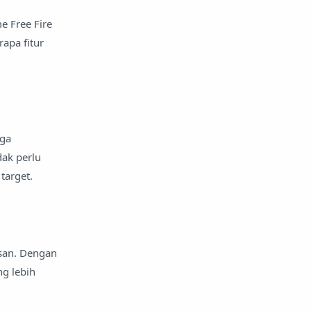
e Free Fire
apa fitur
gga
ak perlu
target.
san. Dengan
g lebih