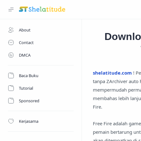
About
Downlo
Contact
DMCA
shelatitude.com
! Pe
Baca Buku
tanpa ZArchiver auto 
Tutorial
mempermudah permain
membahas lebih lanjut
Sponsored
Fire.
Kerjasama
Free Fire adalah game
pemain bertarung unt
akan ditempatkan di s