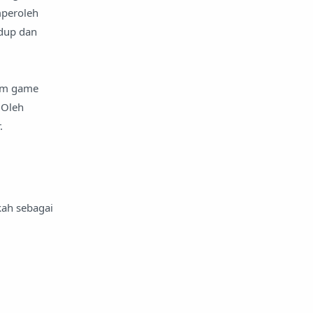
mperoleh
idup dan
lam game
 Oleh
.
kah sebagai