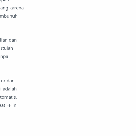
tang karena
membunuh
lian dan
Itulah
anpa
kor dan
i adalah
tomatis,
t FF ini