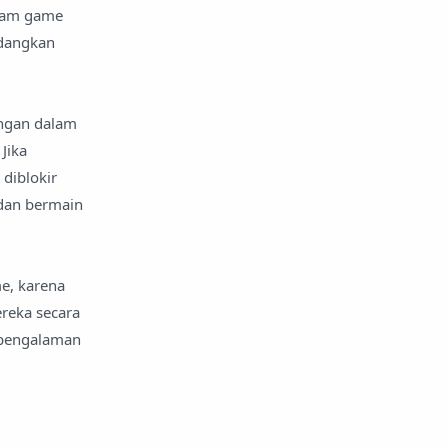
alam game
edangkan
ngan dalam
Jika
diblokir
 dan bermain
e, karena
reka secara
 pengalaman