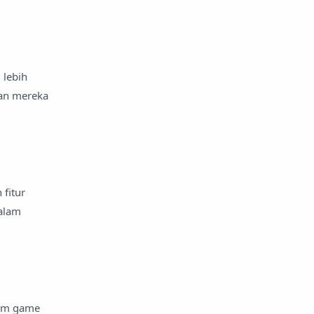
 lebih
an mereka
fitur
alam
lam game