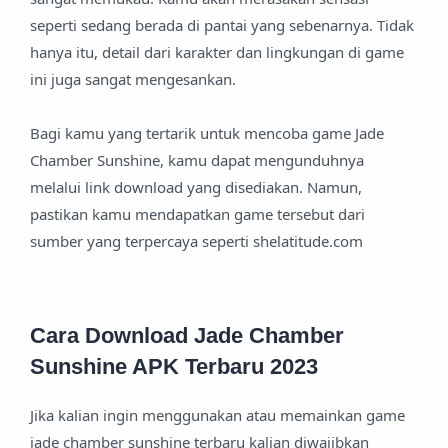
seperti sedang berada di pantai yang sebenarnya. Tidak
hanya itu, detail dari karakter dan lingkungan di game
ini juga sangat mengesankan.
Bagi kamu yang tertarik untuk mencoba game Jade
Chamber Sunshine, kamu dapat mengunduhnya
melalui link download yang disediakan. Namun,
pastikan kamu mendapatkan game tersebut dari
sumber yang terpercaya seperti shelatitude.com
Cara Download Jade Chamber
Sunshine APK Terbaru 2023
Jika kalian ingin menggunakan atau memainkan game
jade chamber sunshine terbaru kalian diwajibkan