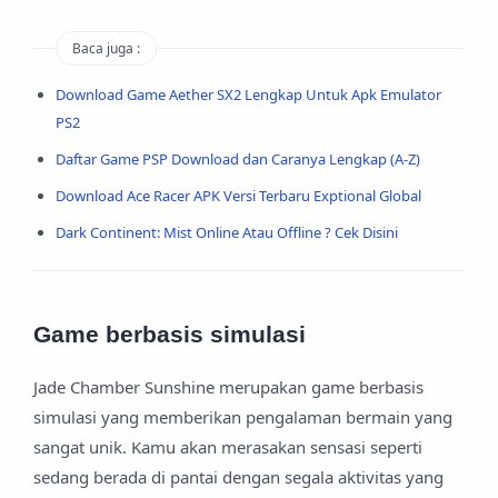
Baca juga :
Download Game Aether SX2 Lengkap Untuk Apk Emulator
PS2
Daftar Game PSP Download dan Caranya Lengkap (A-Z)
Download Ace Racer APK Versi Terbaru Exptional Global
Dark Continent: Mist Online Atau Offline ? Cek Disini
Game berbasis simulasi
Jade Chamber Sunshine merupakan game berbasis
simulasi yang memberikan pengalaman bermain yang
sangat unik. Kamu akan merasakan sensasi seperti
sedang berada di pantai dengan segala aktivitas yang