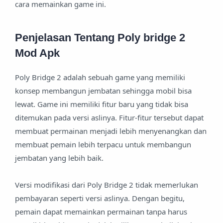
cara memainkan game ini.
Penjelasan Tentang Poly bridge 2
Mod Apk
Poly Bridge 2 adalah sebuah game yang memiliki
konsep membangun jembatan sehingga mobil bisa
lewat. Game ini memiliki fitur baru yang tidak bisa
ditemukan pada versi aslinya. Fitur-fitur tersebut dapat
membuat permainan menjadi lebih menyenangkan dan
membuat pemain lebih terpacu untuk membangun
jembatan yang lebih baik.
Versi modifikasi dari Poly Bridge 2 tidak memerlukan
pembayaran seperti versi aslinya. Dengan begitu,
pemain dapat memainkan permainan tanpa harus