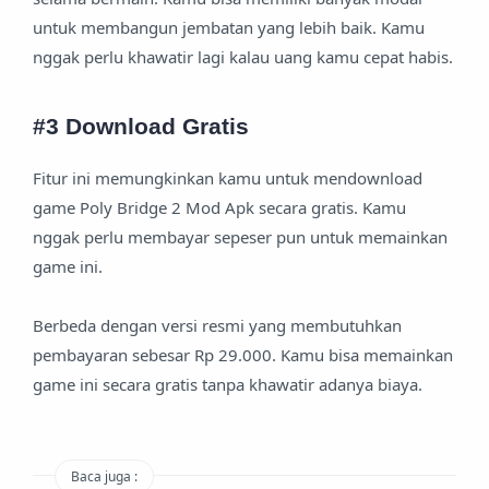
untuk membangun jembatan yang lebih baik. Kamu
nggak perlu khawatir lagi kalau uang kamu cepat habis.
#3 Download Gratis
Fitur ini memungkinkan kamu untuk mendownload
game Poly Bridge 2 Mod Apk secara gratis. Kamu
nggak perlu membayar sepeser pun untuk memainkan
game ini.
Berbeda dengan versi resmi yang membutuhkan
pembayaran sebesar Rp 29.000. Kamu bisa memainkan
game ini secara gratis tanpa khawatir adanya biaya.
Baca juga :