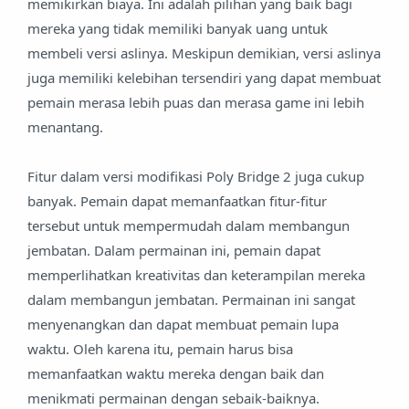
memikirkan biaya. Ini adalah pilihan yang baik bagi
mereka yang tidak memiliki banyak uang untuk
membeli versi aslinya. Meskipun demikian, versi aslinya
juga memiliki kelebihan tersendiri yang dapat membuat
pemain merasa lebih puas dan merasa game ini lebih
menantang.
Fitur dalam versi modifikasi Poly Bridge 2 juga cukup
banyak. Pemain dapat memanfaatkan fitur-fitur
tersebut untuk mempermudah dalam membangun
jembatan. Dalam permainan ini, pemain dapat
memperlihatkan kreativitas dan keterampilan mereka
dalam membangun jembatan. Permainan ini sangat
menyenangkan dan dapat membuat pemain lupa
waktu. Oleh karena itu, pemain harus bisa
memanfaatkan waktu mereka dengan baik dan
menikmati permainan dengan sebaik-baiknya.