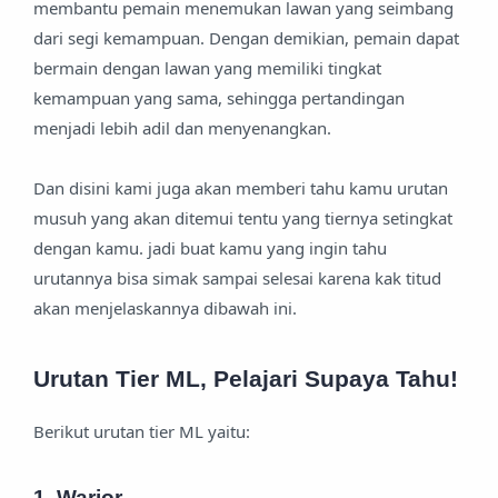
membantu pemain menemukan lawan yang seimbang
dari segi kemampuan. Dengan demikian, pemain dapat
bermain dengan lawan yang memiliki tingkat
kemampuan yang sama, sehingga pertandingan
menjadi lebih adil dan menyenangkan.
Dan disini kami juga akan memberi tahu kamu urutan
musuh yang akan ditemui tentu yang tiernya setingkat
dengan kamu. jadi buat kamu yang ingin tahu
urutannya bisa simak sampai selesai karena kak titud
akan menjelaskannya dibawah ini.
Urutan Tier ML, Pelajari Supaya Tahu!
Berikut urutan tier ML yaitu:
1. Warior