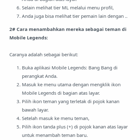
Selain melihat tier ML melalui menu profil,
Anda juga bisa melihat tier pemain lain dengan ..
2# Cara menambahkan mereka sebagai teman di
Mobile Legends:
Caranya adalah sebagai berikut:
Buka aplikasi Mobile Legends: Bang Bang di
perangkat Anda.
Masuk ke menu utama dengan mengklik ikon
Mobile Legends di bagian atas layar.
Pilih ikon teman yang terletak di pojok kanan
bawah layar.
Setelah masuk ke menu teman,
Pilih ikon tanda plus (+) di pojok kanan atas layar
untuk menambah teman baru.