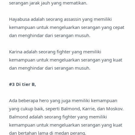
serangan jarak jauh yang mematikan.
Hayabusa adalah seorang assassin yang memiliki
kemampuan untuk mengeluarkan serangan yang cepat
dan menghindar dari serangan musuh.
Karina adalah seorang fighter yang memiliki
kemampuan untuk mengeluarkan serangan yang kuat
dan menghindar dari serangan musuh.
#3 Di tier B,
Ada beberapa hero yang juga memiliki kemampuan
yang cukup baik, seperti Balmond, Karrie, dan Moskov.
Balmond adalah seorang fighter yang memiliki
kemampuan untuk mengeluarkan serangan yang kuat
dan bertahan lama di medan perang.