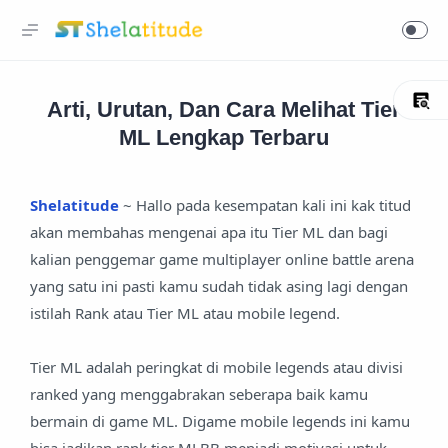
Arti, Urutan, Dan Cara Melihat Tier
ML Lengkap Terbaru
Shelatitude
~ Hallo pada kesempatan kali ini kak titud
akan membahas mengenai apa itu Tier ML dan bagi
kalian penggemar game multiplayer online battle arena
yang satu ini pasti kamu sudah tidak asing lagi dengan
istilah Rank atau Tier ML atau mobile legend.
Tier ML adalah peringkat di mobile legends atau divisi
ranked yang menggabrakan seberapa baik kamu
bermain di game ML. Digame mobile legends ini kamu