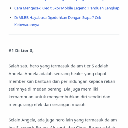
Cara Mengecek Kredit Skor Mobile Legend: Panduan Lengkap
Di MLBB Hayabusa Dijodohkan Dengan Siapa ? Cek
Kebenarannya
#1 Di tier S,
Salah satu hero yang termasuk dalam tier S adalah
Angela. Angela adalah seorang healer yang dapat
memberikan bantuan dan perlindungan kepada rekan
setimnya di medan perang. Dia juga memiliki
kemampuan untuk menyembuhkan diri sendiri dan
mengurangi efek dari serangan musuh.
Selain Angela, ada juga hero lain yang termasuk dalam
tier S, seperti Bruno, Alucard, dan Chou. Bruno adalah