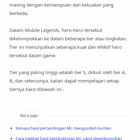
masing dengan kemampuan dan kekuatan yang
berbeda.
Dalam Mobile Legends, hero-hero tersebut
dikelompokkan ke dalam beberapa tier atau tingkatan.
Tier ini menunjukkan seberapa kuat dan efektif hero
tersebut dalam game.
Tier yang paling tinggi adalah tier S, diikuti oleh tier A,
B, dan seterusnya, kalian dapat mempelajari setiap
tiernya baca dibawah ini :
Baca juga :
Kenapa hasil pertandingan ML mengunduh konten
Cara melihat hasil pertandingan ML yang disembunyikan