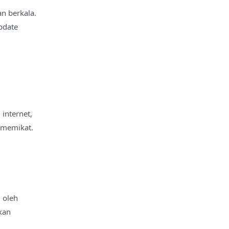
n berkala.
pdate
internet,
 memikat.
 oleh
akan