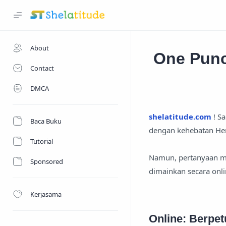
About
One Punc
Contact
DMCA
shelatitude.com
! S
Baca Buku
dengan kehebatan He
Tutorial
Namun, pertanyaan me
Sponsored
dimainkan secara onlin
Kerjasama
Online: Berpe