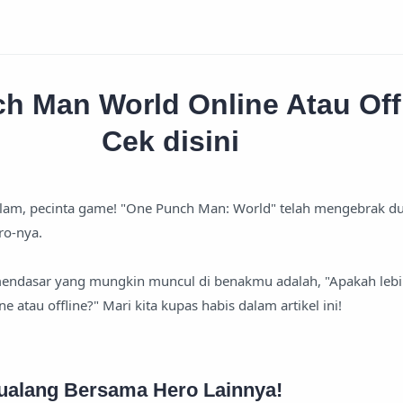
h Man World Online Atau Off
Cek disini
alam, pecinta game! "One Punch Man: World" telah mengebrak d
ro-nya.
ndasar yang mungkin muncul di benakmu adalah, "Apakah lebi
e atau offline?" Mari kita kupas habis dalam artikel ini!
tualang Bersama Hero Lainnya!