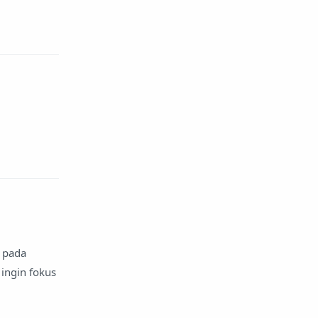
 pada
 ingin fokus