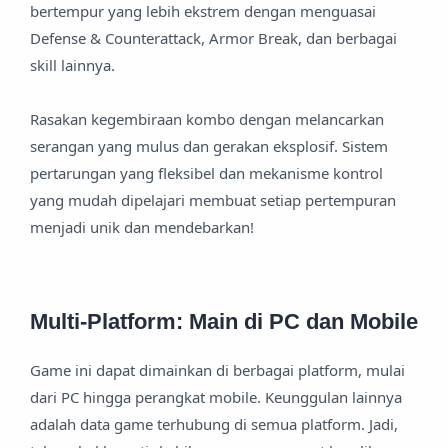
bertempur yang lebih ekstrem dengan menguasai
Defense & Counterattack, Armor Break, dan berbagai
skill lainnya.
Rasakan kegembiraan kombo dengan melancarkan
serangan yang mulus dan gerakan eksplosif. Sistem
pertarungan yang fleksibel dan mekanisme kontrol
yang mudah dipelajari membuat setiap pertempuran
menjadi unik dan mendebarkan!
Multi-Platform: Main di PC dan Mobile
Game ini dapat dimainkan di berbagai platform, mulai
dari PC hingga perangkat mobile. Keunggulan lainnya
adalah data game terhubung di semua platform. Jadi,