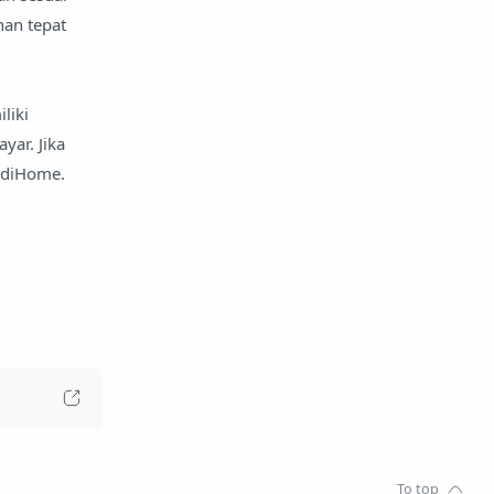
han tepat
liki
ar. Jika
ndiHome.