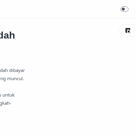
dah
dah dibayar
ring muncul.
s untuk
gkah-