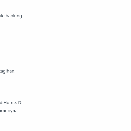
ile banking
tagihan.
ndiHome. Di
arannya.