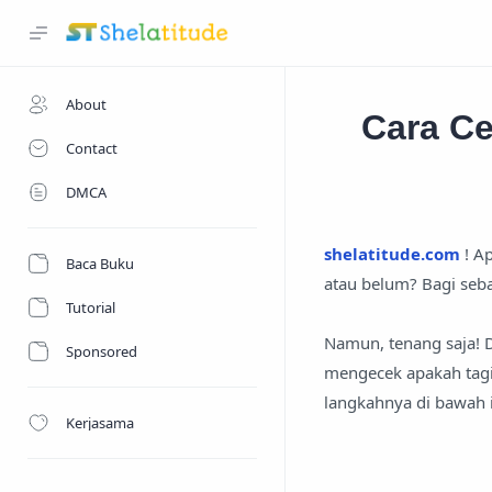
About
Cara C
Contact
DMCA
shelatitude.com
! A
Baca Buku
atau belum? Bagi seb
Tutorial
Namun, tenang saja! D
Sponsored
mengecek apakah tagi
langkahnya di bawah i
Kerjasama