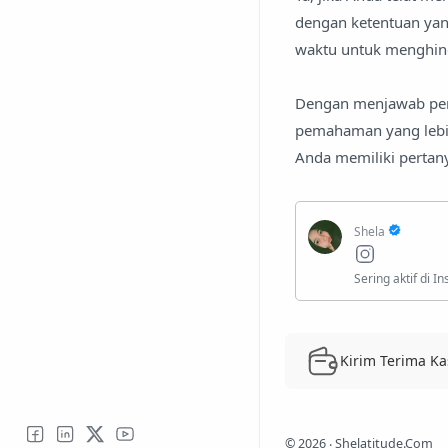
dengan ketentuan yang
waktu untuk menghind
Dengan menjawab pert
pemahaman yang lebih
Anda memiliki pertan
Kirim Terima Ka
©
2026
‧ Shelatitude.Com