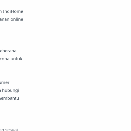
an IndiHome
anan online
beberapa
coba untuk
Home?
a hubungi
 membantu
an sesuai