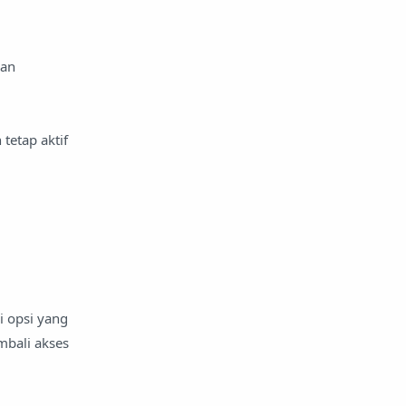
han
tetap aktif
i opsi yang
mbali akses