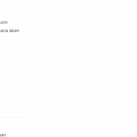
lkom
sana akan
han