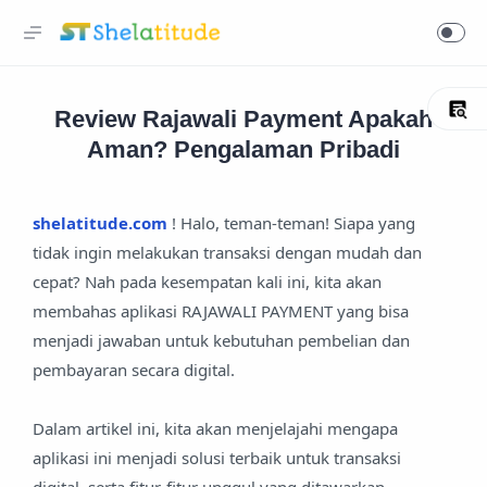
Review Rajawali Payment Apakah
Aman? Pengalaman Pribadi
shelatitude.com
! Halo, teman-teman! Siapa yang
tidak ingin melakukan transaksi dengan mudah dan
cepat? Nah pada kesempatan kali ini, kita akan
membahas aplikasi RAJAWALI PAYMENT yang bisa
menjadi jawaban untuk kebutuhan pembelian dan
pembayaran secara digital.
Dalam artikel ini, kita akan menjelajahi mengapa
aplikasi ini menjadi solusi terbaik untuk transaksi