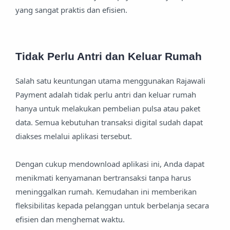
yang sangat praktis dan efisien.
Tidak Perlu Antri dan Keluar Rumah
Salah satu keuntungan utama menggunakan Rajawali
Payment adalah tidak perlu antri dan keluar rumah
hanya untuk melakukan pembelian pulsa atau paket
data. Semua kebutuhan transaksi digital sudah dapat
diakses melalui aplikasi tersebut.
Dengan cukup mendownload aplikasi ini, Anda dapat
menikmati kenyamanan bertransaksi tanpa harus
meninggalkan rumah. Kemudahan ini memberikan
fleksibilitas kepada pelanggan untuk berbelanja secara
efisien dan menghemat waktu.