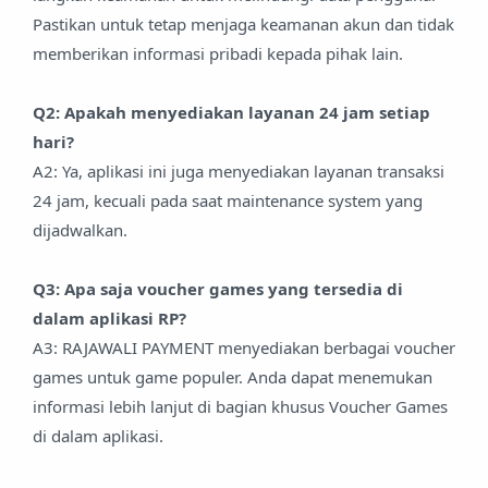
Pastikan untuk tetap menjaga keamanan akun dan tidak
memberikan informasi pribadi kepada pihak lain.
Q2: Apakah menyediakan layanan 24 jam setiap
hari?
A2: Ya, aplikasi ini juga menyediakan layanan transaksi
24 jam, kecuali pada saat maintenance system yang
dijadwalkan.
Q3: Apa saja voucher games yang tersedia di
dalam aplikasi RP?
A3: RAJAWALI PAYMENT menyediakan berbagai voucher
games untuk game populer. Anda dapat menemukan
informasi lebih lanjut di bagian khusus Voucher Games
di dalam aplikasi.