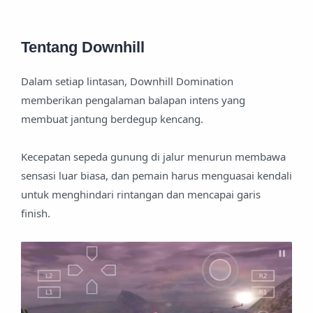
Tentang Downhill
Dalam setiap lintasan, Downhill Domination
memberikan pengalaman balapan intens yang
membuat jantung berdegup kencang.
Kecepatan sepeda gunung di jalur menurun membawa
sensasi luar biasa, dan pemain harus menguasai kendali
untuk menghindari rintangan dan mencapai garis
finish.