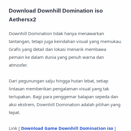
Download Downhill Domination iso
Aethersx2
Downhill Domination tidak hanya menawarkan
tantangan, tetapi juga keindahan visual yang memukau.
Grafis yang detail dan lokasi menarik membawa
pemain ke dalam dunia yang penuh warna dan
atmosfer.
Dari pegunungan salju hingga hutan lebat, setiap
lintasan memberikan pengalaman visual yang tak
terlupakan. Bagi para penggemar balapan sepeda dan
aksi ekstrem, Downhill Domination adalah pilihan yang
tepat.
Link [
Download Game Downhill Domination iso
]