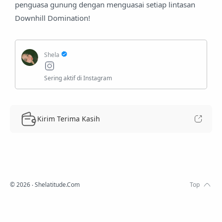
penguasa gunung dengan menguasai setiap lintasan
Downhill Domination!
Kirim Terima Kasih
©
2026
‧ Shelatitude.Com