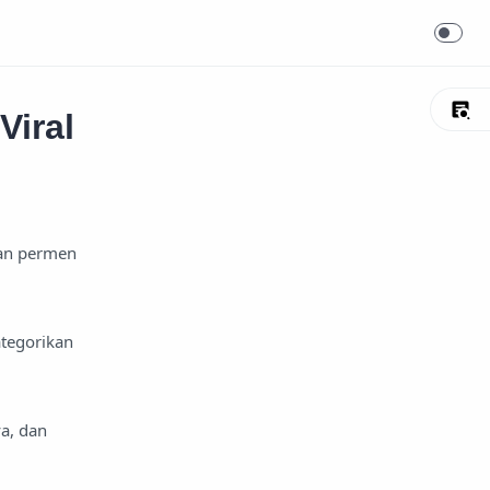
Viral
lan permen
ategorikan
ya, dan