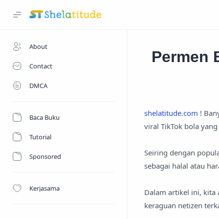
About
Permen B
Contact
DMCA
shelatitude.com
! Ban
Baca Buku
viral TikTok bola yang
Tutorial
Seiring dengan popul
Sponsored
sebagai halal atau ha
Kerjasama
Dalam artikel ini, kit
keraguan netizen terka