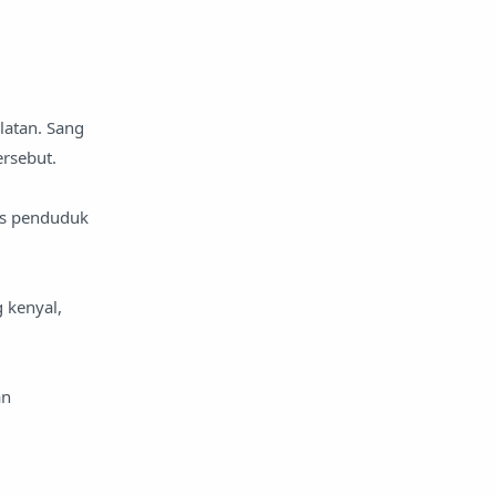
latan. Sang
ersebut.
as penduduk
 kenyal,
an