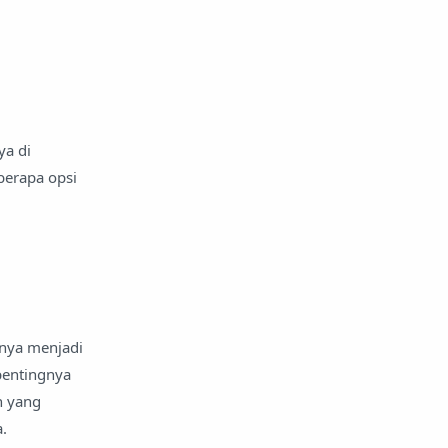
ya di
berapa opsi
nnya menjadi
pentingnya
n yang
.