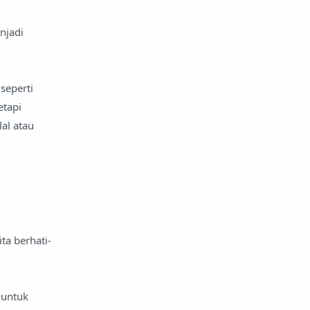
njadi
seperti
etapi
al atau
ta berhati-
 untuk