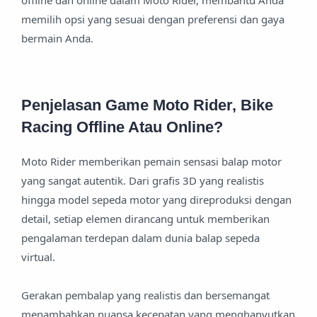
offline dan online dalam Moto Rider, membantu Anda
memilih opsi yang sesuai dengan preferensi dan gaya
bermain Anda.
Penjelasan Game Moto Rider, Bike
Racing Offline Atau Online?
Moto Rider memberikan pemain sensasi balap motor
yang sangat autentik. Dari grafis 3D yang realistis
hingga model sepeda motor yang direproduksi dengan
detail, setiap elemen dirancang untuk memberikan
pengalaman terdepan dalam dunia balap sepeda
virtual.
Gerakan pembalap yang realistis dan bersemangat
menambahkan nuansa kecepatan yang menghanyutkan