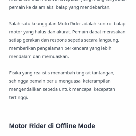
pemain ke dalam aksi balap yang mendebarkan.
Salah satu keunggulan Moto Rider adalah kontrol balap
motor yang halus dan akurat. Pemain dapat merasakan
setiap gerakan dan respons sepeda secara langsung,
memberikan pengalaman berkendara yang lebih
mendalam dan memuaskan.
Fisika yang realistis menambah tingkat tantangan,
sehingga pemain perlu menguasai keterampilan
mengendalikan sepeda untuk mencapai kecepatan
tertinggi.
Motor Rider di Offline Mode