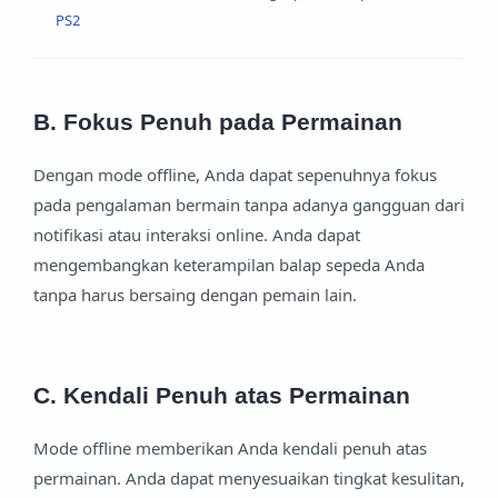
PS2
B. Fokus Penuh pada Permainan
Dengan mode offline, Anda dapat sepenuhnya fokus
pada pengalaman bermain tanpa adanya gangguan dari
notifikasi atau interaksi online. Anda dapat
mengembangkan keterampilan balap sepeda Anda
tanpa harus bersaing dengan pemain lain.
C. Kendali Penuh atas Permainan
Mode offline memberikan Anda kendali penuh atas
permainan. Anda dapat menyesuaikan tingkat kesulitan,