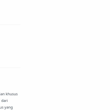
ian khusus
 dari
rus yang