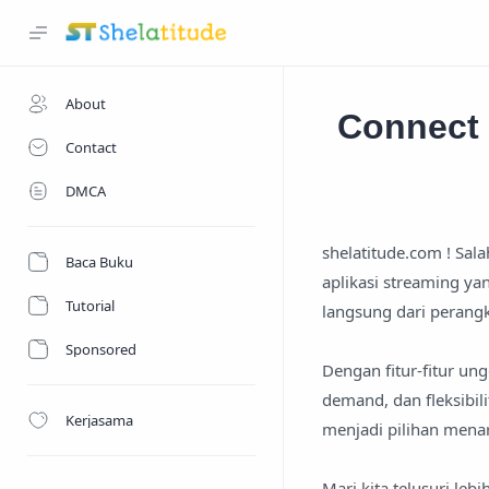
About
Connect 
Contact
DMCA
shelatitude.com ! Sal
Baca Buku
aplikasi streaming ya
Tutorial
langsung dari perang
Sponsored
Dengan fitur-fitur un
demand, dan fleksibili
Kerjasama
menjadi pilihan menar
Mari kita telusuri le