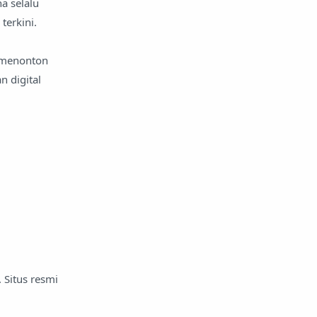
a selalu
terkini.
 menonton
n digital
 Situs resmi