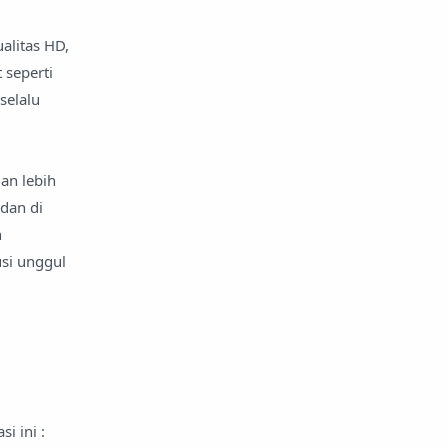
alitas HD,
 seperti
selalu
an lebih
 dan di
n
si unggul
i ini :