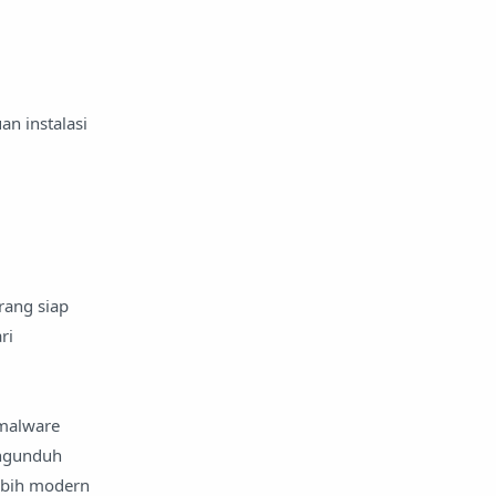
an instalasi
rang siap
ri
 malware
engunduh
ebih modern