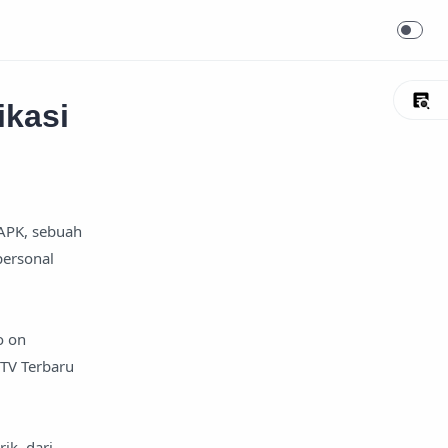
kasi
 APK, sebuah
personal
o on
 TV Terbaru
ik, dari