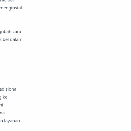
menginstal
gubah cara
ksibel dalam
adisional
g ke
ni
una
an layanan