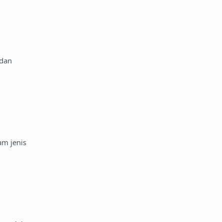
 dan
am jenis