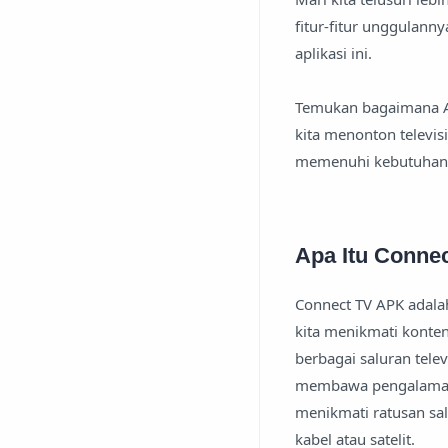
fitur-fitur unggulan
aplikasi ini.
Temukan bagaimana Ap
kita menonton televis
memenuhi kebutuhan h
Apa Itu Conne
Connect TV APK adalah
kita menikmati konte
berbagai saluran tele
membawa pengalaman 
menikmati ratusan sal
kabel atau satelit.