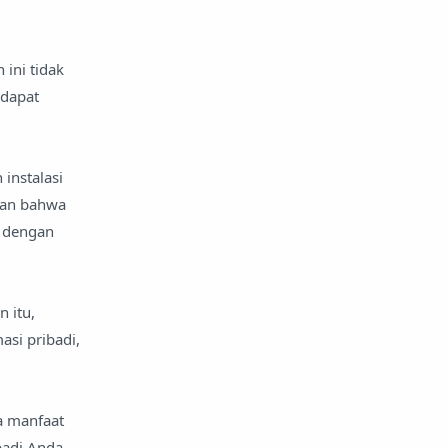
 ini tidak
 dapat
instalasi
kan bahwa
i dengan
 itu,
asi pribadi,
a manfaat
adi Anda.