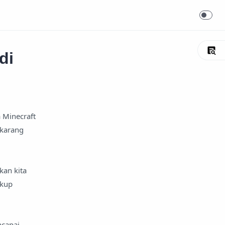
di
 Minecraft
ekarang
kan kita
ukup
ncapai