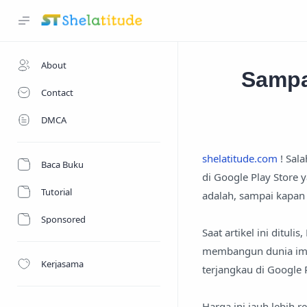
About
Sampa
Contact
DMCA
shelatitude.com
! Sal
Baca Buku
di Google Play Store 
Tutorial
adalah, sampai kapan 
Sponsored
Saat artikel ini ditu
membangun dunia impi
Kerjasama
terjangkau di Google 
Harga ini jauh lebih