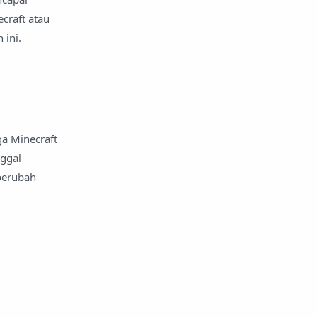
craft atau
 ini.
ga Minecraft
nggal
 berubah