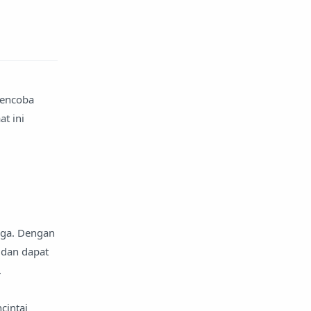
mencoba
t ini
juga. Dengan
 dan dapat
.
cintai