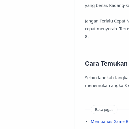
yang benar. Kadang-k
Jangan Terlalu Cepat 
cepat menyerah. Ter
8.
Cara Temukan 
Selain langkah-langka
menemukan angka 8 de
Baca juga :
Membahas Game Bra