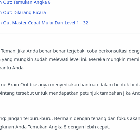
n Out: Temukan Angka 8
 Out: Dilarang Bicara
 Out Master Cepat Mulai Dari Level 1 - 32
 Teman: Jika Anda benar-benar terjebak, coba berkonsultasi den
a yang mungkin sudah melewati level ini. Mereka mungkin memili
bantu Anda.
me Brain Out biasanya menyediakan bantuan dalam bentuk bint
ntang tersebut untuk mendapatkan petunjuk tambahan jika And
g: Jangan terburu-buru. Bermain dengan tenang dan fokus aka
kinan Anda Temukan Angka 8 dengan lebih cepat.