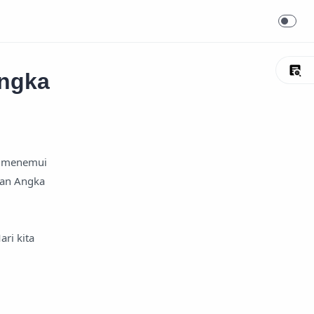
Angka
n menemui
kan Angka
ri kita