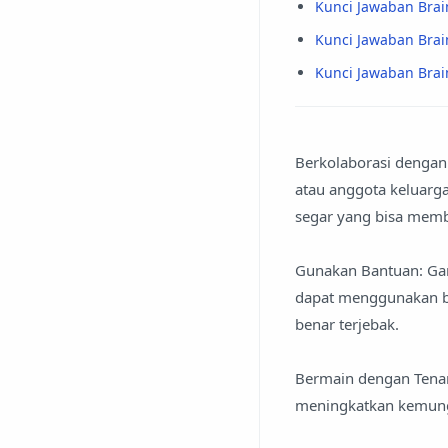
Kunci Jawaban Brai
Kunci Jawaban Brain
Kunci Jawaban Brain
Berkolaborasi dengan
atau anggota keluarg
segar yang bisa mem
Gunakan Bantuan: Ga
dapat menggunakan bi
benar terjebak.
Bermain dengan Tenan
meningkatkan kemung