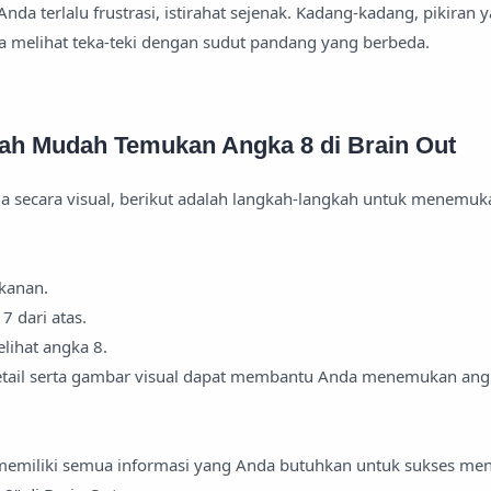
a Anda terlalu frustrasi, istirahat sejenak. Kadang-kadang, pikiran 
melihat teka-teki dengan sudut pandang yang berbeda.
ah Mudah Temukan Angka 8 di Brain Out
secara visual, berikut adalah langkah-langkah untuk menemuk
 kanan.
 dari atas.
lihat angka 8.
etail serta gambar visual dapat membantu Anda menemukan ang
memiliki semua informasi yang Anda butuhkan untuk sukses men