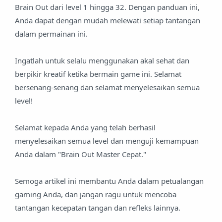
Brain Out dari level 1 hingga 32. Dengan panduan ini,
Anda dapat dengan mudah melewati setiap tantangan
dalam permainan ini.
Ingatlah untuk selalu menggunakan akal sehat dan
berpikir kreatif ketika bermain game ini. Selamat
bersenang-senang dan selamat menyelesaikan semua
level!
Selamat kepada Anda yang telah berhasil
menyelesaikan semua level dan menguji kemampuan
Anda dalam "Brain Out Master Cepat."
Semoga artikel ini membantu Anda dalam petualangan
gaming Anda, dan jangan ragu untuk mencoba
tantangan kecepatan tangan dan refleks lainnya.