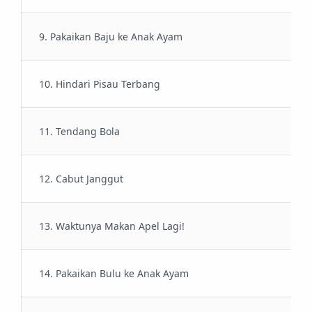
9. Pakaikan Baju ke Anak Ayam
10. Hindari Pisau Terbang
11. Tendang Bola
12. Cabut Janggut
13. Waktunya Makan Apel Lagi!
14. Pakaikan Bulu ke Anak Ayam