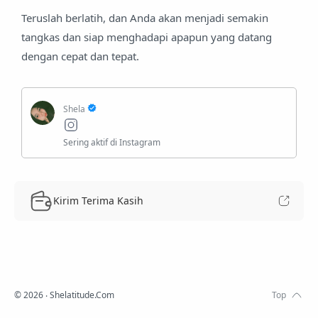
Teruslah berlatih, dan Anda akan menjadi semakin
tangkas dan siap menghadapi apapun yang datang
dengan cepat dan tepat.
Kirim Terima Kasih
©
2026
‧ Shelatitude.Com