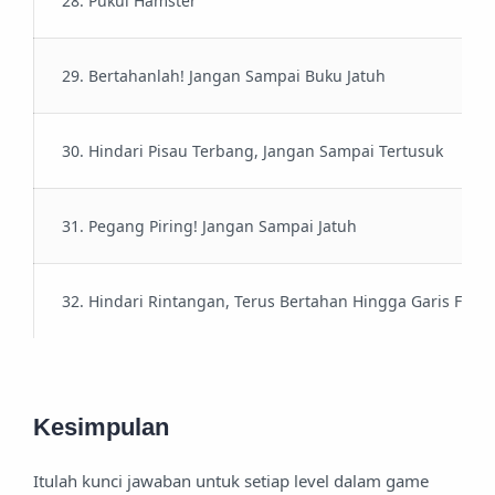
28. Pukul Hamster
29. Bertahanlah! Jangan Sampai Buku Jatuh
30. Hindari Pisau Terbang, Jangan Sampai Tertusuk
31. Pegang Piring! Jangan Sampai Jatuh
32. Hindari Rintangan, Terus Bertahan Hingga Garis Finis
Kesimpulan
Itulah kunci jawaban untuk setiap level dalam game