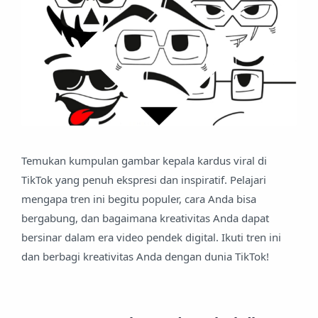
Temukan kumpulan gambar kepala kardus viral di
TikTok yang penuh ekspresi dan inspiratif. Pelajari
mengapa tren ini begitu populer, cara Anda bisa
bergabung, dan bagaimana kreativitas Anda dapat
bersinar dalam era video pendek digital. Ikuti tren ini
dan berbagi kreativitas Anda dengan dunia TikTok!