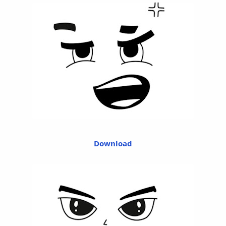
Download