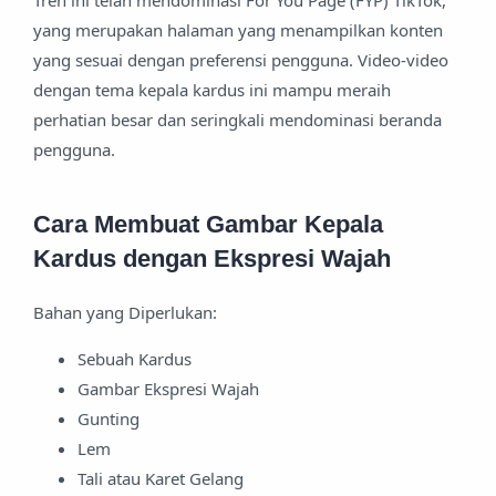
yang merupakan halaman yang menampilkan konten
yang sesuai dengan preferensi pengguna. Video-video
dengan tema kepala kardus ini mampu meraih
perhatian besar dan seringkali mendominasi beranda
pengguna.
Cara Membuat Gambar Kepala
Kardus dengan Ekspresi Wajah
Bahan yang Diperlukan:
Sebuah Kardus
Gambar Ekspresi Wajah
Gunting
Lem
Tali atau Karet Gelang