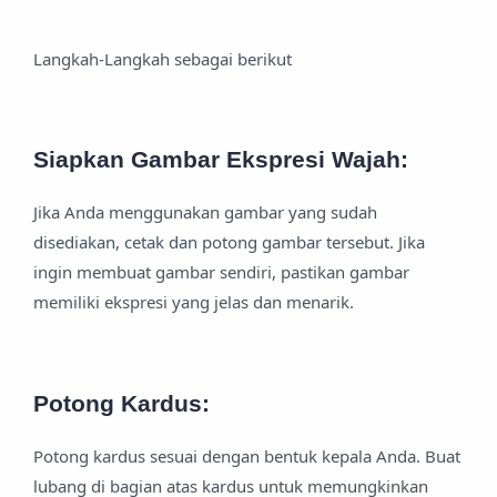
Langkah-Langkah sebagai berikut
Siapkan Gambar Ekspresi Wajah:
Jika Anda menggunakan gambar yang sudah
disediakan, cetak dan potong gambar tersebut. Jika
ingin membuat gambar sendiri, pastikan gambar
memiliki ekspresi yang jelas dan menarik.
Potong Kardus:
Potong kardus sesuai dengan bentuk kepala Anda. Buat
lubang di bagian atas kardus untuk memungkinkan