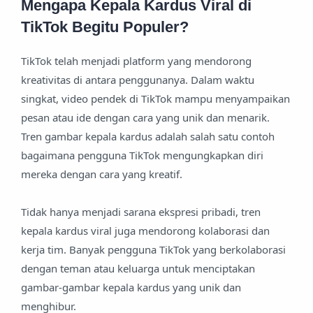
Mengapa Kepala Kardus Viral di
TikTok Begitu Populer?
TikTok telah menjadi platform yang mendorong
kreativitas di antara penggunanya. Dalam waktu
singkat, video pendek di TikTok mampu menyampaikan
pesan atau ide dengan cara yang unik dan menarik.
Tren gambar kepala kardus adalah salah satu contoh
bagaimana pengguna TikTok mengungkapkan diri
mereka dengan cara yang kreatif.
Tidak hanya menjadi sarana ekspresi pribadi, tren
kepala kardus viral juga mendorong kolaborasi dan
kerja tim. Banyak pengguna TikTok yang berkolaborasi
dengan teman atau keluarga untuk menciptakan
gambar-gambar kepala kardus yang unik dan
menghibur.