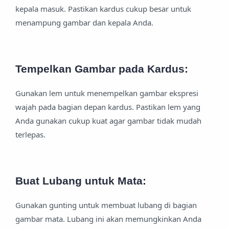
kepala masuk. Pastikan kardus cukup besar untuk
menampung gambar dan kepala Anda.
Tempelkan Gambar pada Kardus:
Gunakan lem untuk menempelkan gambar ekspresi
wajah pada bagian depan kardus. Pastikan lem yang
Anda gunakan cukup kuat agar gambar tidak mudah
terlepas.
Buat Lubang untuk Mata:
Gunakan gunting untuk membuat lubang di bagian
gambar mata. Lubang ini akan memungkinkan Anda