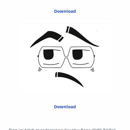
Download
Download
Tren ini telah mendominasi For You Page (FYP) TikTok,