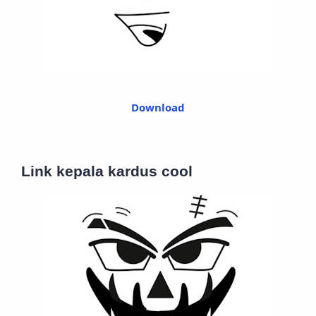
Download
Link kepala kardus cool