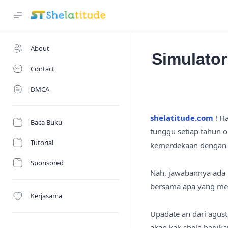
About
Simulator
Contact
DMCA
shelatitude.com
! H
Baca Buku
tunggu setiap tahun o
Tutorial
kemerdekaan dengan 
Sponsored
Nah, jawabannya ada d
bersama apa yang memb
Kerjasama
Upadate an dari agust
akan kak shela bagika