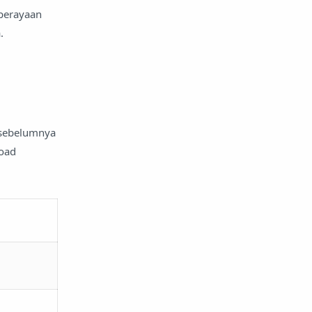
perayaan
.
 sebelumnya
load