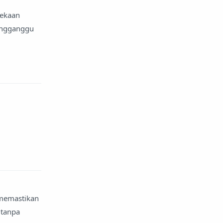
dekaan
engganggu
 memastikan
tanpa