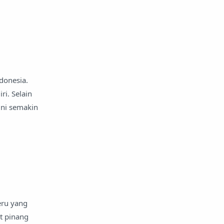
ndonesia.
ri. Selain
ini semakin
eru yang
t pinang