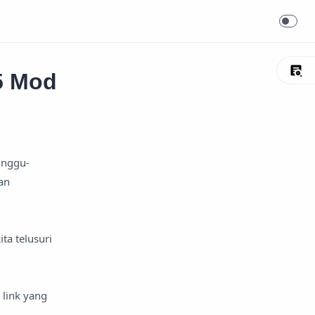
5 Mod
unggu-
an
ta telusuri
 link yang