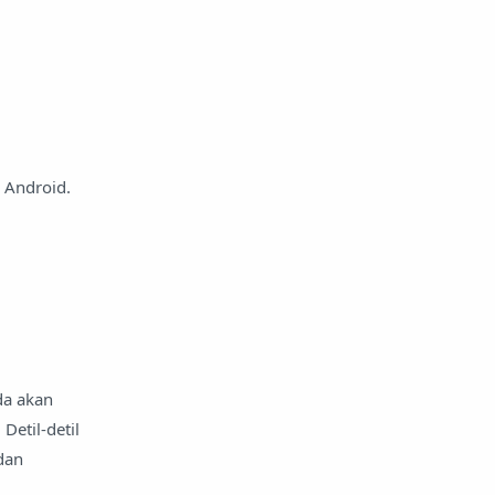
a Android.
da akan
etil-detil
dan