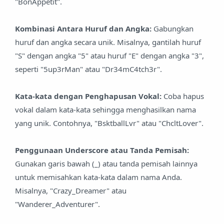
"BonAppetit".
Kombinasi Antara Huruf dan Angka:
Gabungkan
huruf dan angka secara unik. Misalnya, gantilah huruf
"S" dengan angka "5" atau huruf "E" dengan angka "3",
seperti "5up3rMan" atau "Dr34mC4tch3r".
Kata-kata dengan Penghapusan Vokal:
Coba hapus
vokal dalam kata-kata sehingga menghasilkan nama
yang unik. Contohnya, "BsktballLvr" atau "ChcltLover".
Penggunaan Underscore atau Tanda Pemisah:
Gunakan garis bawah (_) atau tanda pemisah lainnya
untuk memisahkan kata-kata dalam nama Anda.
Misalnya, "Crazy_Dreamer" atau
"Wanderer_Adventurer".