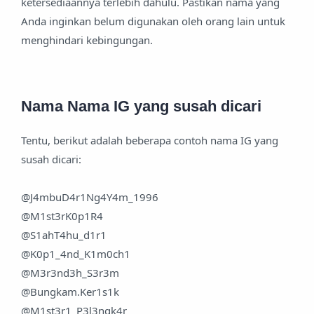
ketersediaannya terlebih dahulu. Pastikan nama yang
Anda inginkan belum digunakan oleh orang lain untuk
menghindari kebingungan.
Nama Nama IG yang susah dicari
Tentu, berikut adalah beberapa contoh nama IG yang
susah dicari:
@J4mbuD4r1Ng4Y4m_1996
@M1st3rK0p1R4
@S1ahT4hu_d1r1
@K0p1_4nd_K1m0ch1
@M3r3nd3h_S3r3m
@Bungkam.Ker1s1k
@M1st3r1_P3l3ngk4r