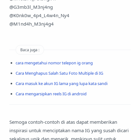
@G3mb3l_M3nj4ng
@K0nk0w_4p4_L4w4n_Ny4
@M1nd4h_M3nj4g4
Baca juga :
cara mengetahui nomor telepon ig orang
Cara Menghapus Salah Satu Foto Multiple di IG
Cara masuk ke akun IG lama yang lupa kata sandi
Cara mengarsipkan reels IG di android
Semoga contoh-contoh di atas dapat memberikan
inspirasi untuk menciptakan nama IG yang susah dicari
sekaligus unik dan menarik, meskipun sulit untuk