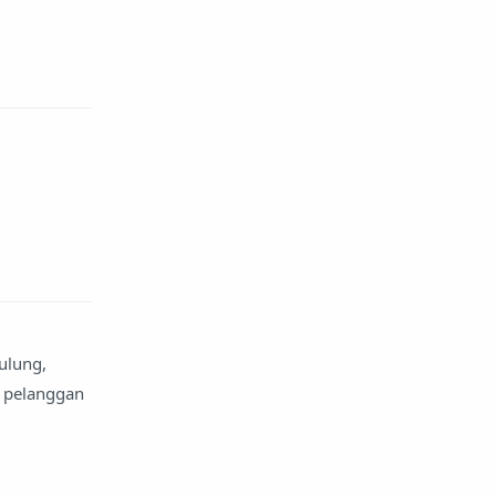
ulung,
a pelanggan