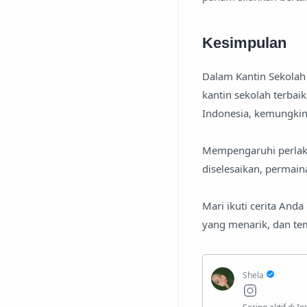
Kesimpulan
Dalam Kantin Sekolah 
kantin sekolah terbai
Indonesia, kemungkina
Mempengaruhi perlaku
diselesaikan, permai
Mari ikuti cerita And
yang menarik, dan te