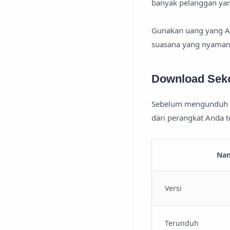
banyak pelanggan yan
Gunakan uang yang A
suasana yang nyaman
Download Sekol
Sebelum mengunduh da
dari perangkat Anda t
Na
Versi
Terunduh