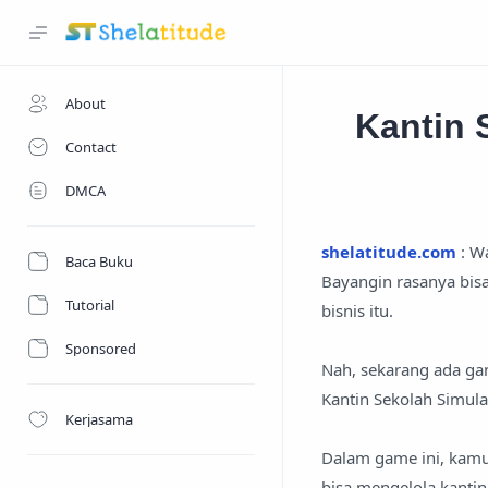
About
Kantin 
Contact
DMCA
shelatitude.com
: Wa
Baca Buku
Bayangin rasanya bis
Tutorial
bisnis itu.
Sponsored
Nah, sekarang ada ga
Kantin Sekolah Simulat
Kerjasama
Dalam game ini, kamu 
bisa mengelola kanti