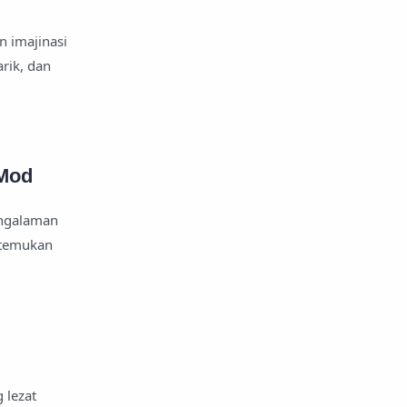
 imajinasi
rik, dan
 Mod
engalaman
 temukan
 lezat