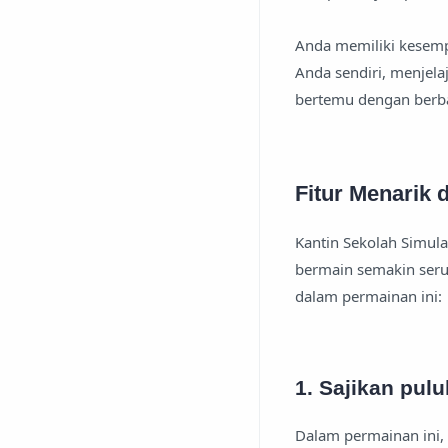
Anda memiliki kesemp
Anda sendiri, menjela
bertemu dengan berba
Fitur Menarik 
Kantin Sekolah Simul
bermain semakin seru
dalam permainan ini:
1. Sajikan pul
Dalam permainan ini,