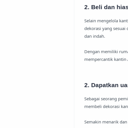
2. Beli dan h
Selain mengelola kant
dekorasi yang sesuai
dan indah.
Dengan memiliki ruma
mempercantik kantin 
2. Dapatkan ua
Sebagai seorang pemi
membeli dekorasi kan
Semakin menarik dan k