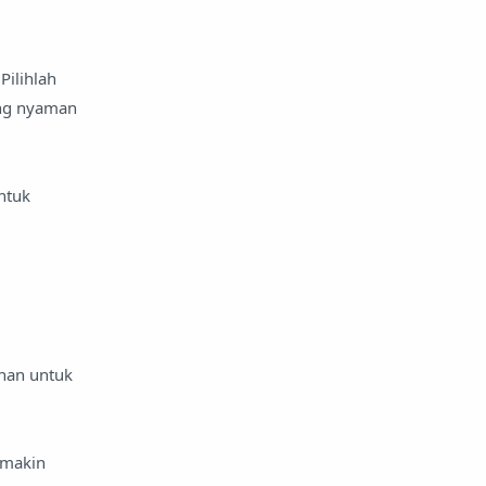
Pilihlah
ang nyaman
ntuk
nan untuk
emakin