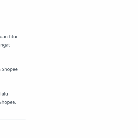
an fitur
angat
a Shopee
lalu
 Shopee.