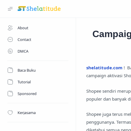
About
Campaig
Contact
DMCA
shelatitude.com
! Ba
Baca Buku
campaign aktivasi Sho
Tutorial
Shopee sendiri merupa
Sponsored
populer dan banyak d
Kerjasama
Shopee juga terus me
penggunanya. Termas
diketahui semua pen