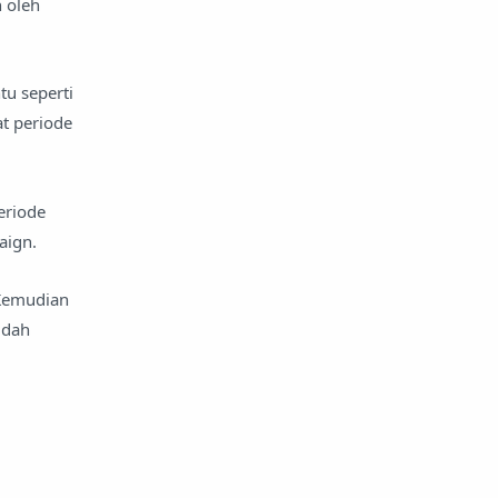
 oleh
tu seperti
at periode
eriode
aign.
 Kemudian
udah