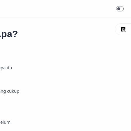
Apa?
pa itu
yang cukup
belum