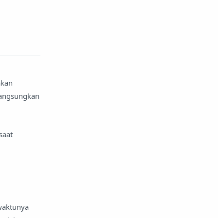
akan
langsungkan
saat
 waktunya