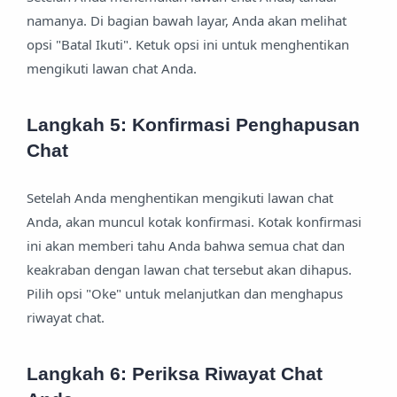
namanya. Di bagian bawah layar, Anda akan melihat
opsi "Batal Ikuti". Ketuk opsi ini untuk menghentikan
mengikuti lawan chat Anda.
Langkah 5: Konfirmasi Penghapusan
Chat
Setelah Anda menghentikan mengikuti lawan chat
Anda, akan muncul kotak konfirmasi. Kotak konfirmasi
ini akan memberi tahu Anda bahwa semua chat dan
keakraban dengan lawan chat tersebut akan dihapus.
Pilih opsi "Oke" untuk melanjutkan dan menghapus
riwayat chat.
Langkah 6: Periksa Riwayat Chat