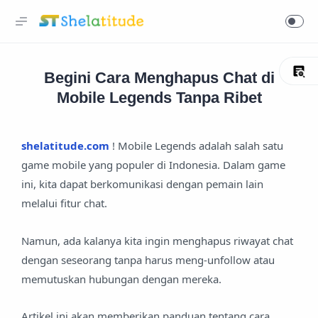
Begini Cara Menghapus Chat di
Mobile Legends Tanpa Ribet
shelatitude.com
! Mobile Legends adalah salah satu
game mobile yang populer di Indonesia. Dalam game
ini, kita dapat berkomunikasi dengan pemain lain
melalui fitur chat.
Namun, ada kalanya kita ingin menghapus riwayat chat
dengan seseorang tanpa harus meng-unfollow atau
memutuskan hubungan dengan mereka.
Artikel ini akan memberikan panduan tentang cara