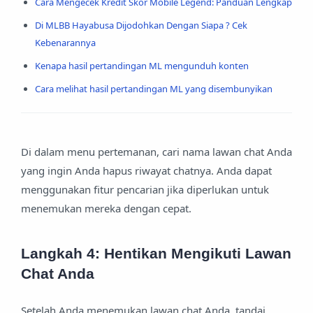
Cara Mengecek Kredit Skor Mobile Legend: Panduan Lengkap
Di MLBB Hayabusa Dijodohkan Dengan Siapa ? Cek
Kebenarannya
Kenapa hasil pertandingan ML mengunduh konten
Cara melihat hasil pertandingan ML yang disembunyikan
Di dalam menu pertemanan, cari nama lawan chat Anda
yang ingin Anda hapus riwayat chatnya. Anda dapat
menggunakan fitur pencarian jika diperlukan untuk
menemukan mereka dengan cepat.
Langkah 4: Hentikan Mengikuti Lawan
Chat Anda
Setelah Anda menemukan lawan chat Anda, tandai