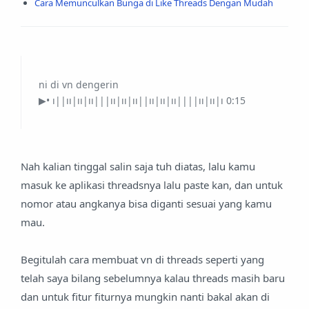
Cara Memunculkan Bunga di Like Threads Dengan Mudah
ni di vn dengerin
▶• ı||ıı|ıı|ıı|||ıı|ıı|ıı||ıı|ıı|ıı||||ıı|ıı|ı 0:15
Nah kalian tinggal salin saja tuh diatas, lalu kamu
masuk ke aplikasi threadsnya lalu paste kan, dan untuk
nomor atau angkanya bisa diganti sesuai yang kamu
mau.
Begitulah cara membuat vn di threads seperti yang
telah saya bilang sebelumnya kalau threads masih baru
dan untuk fitur fiturnya mungkin nanti bakal akan di