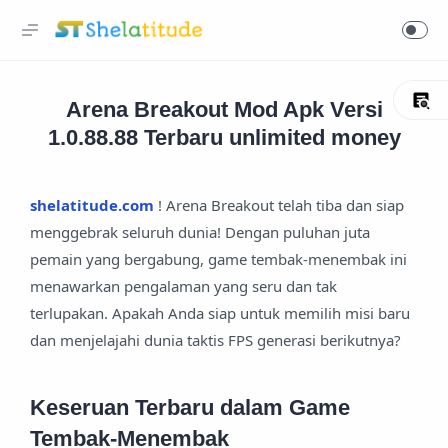
Arena Breakout Mod Apk Versi
1.0.88.88 Terbaru unlimited money
shelatitude.com
! Arena Breakout telah tiba dan siap
menggebrak seluruh dunia! Dengan puluhan juta
pemain yang bergabung, game tembak-menembak ini
menawarkan pengalaman yang seru dan tak
terlupakan. Apakah Anda siap untuk memilih misi baru
dan menjelajahi dunia taktis FPS generasi berikutnya?
Keseruan Terbaru dalam Game
Tembak-Menembak