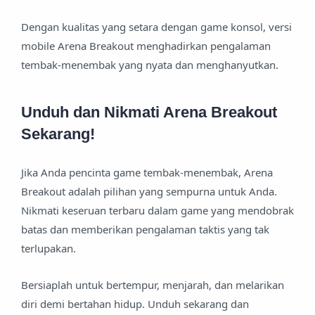
Dengan kualitas yang setara dengan game konsol, versi
mobile Arena Breakout menghadirkan pengalaman
tembak-menembak yang nyata dan menghanyutkan.
Unduh dan Nikmati Arena Breakout
Sekarang!
Jika Anda pencinta game tembak-menembak, Arena
Breakout adalah pilihan yang sempurna untuk Anda.
Nikmati keseruan terbaru dalam game yang mendobrak
batas dan memberikan pengalaman taktis yang tak
terlupakan.
Bersiaplah untuk bertempur, menjarah, dan melarikan
diri demi bertahan hidup. Unduh sekarang dan