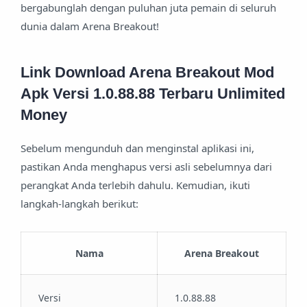
bergabunglah dengan puluhan juta pemain di seluruh
dunia dalam Arena Breakout!
Link Download Arena Breakout Mod
Apk Versi 1.0.88.88 Terbaru Unlimited
Money
Sebelum mengunduh dan menginstal aplikasi ini,
pastikan Anda menghapus versi asli sebelumnya dari
perangkat Anda terlebih dahulu. Kemudian, ikuti
langkah-langkah berikut:
Nama
Arena Breakout
Versi
1.0.88.88