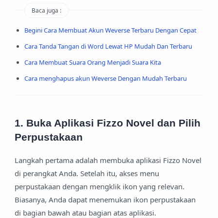
Baca juga :
Begini Cara Membuat Akun Weverse Terbaru Dengan Cepat
Cara Tanda Tangan di Word Lewat HP Mudah Dan Terbaru
Cara Membuat Suara Orang Menjadi Suara Kita
Cara menghapus akun Weverse Dengan Mudah Terbaru
1. Buka Aplikasi Fizzo Novel dan Pilih
Perpustakaan
Langkah pertama adalah membuka aplikasi Fizzo Novel
di perangkat Anda. Setelah itu, akses menu
perpustakaan dengan mengklik ikon yang relevan.
Biasanya, Anda dapat menemukan ikon perpustakaan
di bagian bawah atau bagian atas aplikasi.