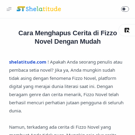
Cara Menghapus Cerita di Fizzo
Novel Dengan Mudah
shelatitude.com
! Apakah Anda seorang penulis atau
pembaca setia novel? Jika ya, Anda mungkin sudah
tidak asing dengan fenomena Fizzo Novel, platform
digital yang merajai dunia literasi saat ini. Dengan
beragam genre dan cerita menarik, Fizzo Novel telah
berhasil mencuri perhatian jutaan pengguna di seluruh
dunia.
Namun, terkadang ada cerita di Fizzo Novel yang