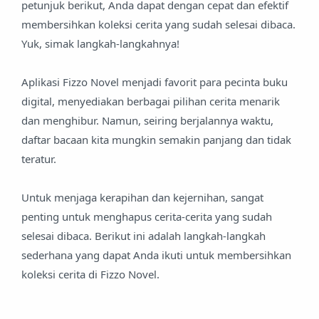
petunjuk berikut, Anda dapat dengan cepat dan efektif
membersihkan koleksi cerita yang sudah selesai dibaca.
Yuk, simak langkah-langkahnya!
Aplikasi Fizzo Novel menjadi favorit para pecinta buku
digital, menyediakan berbagai pilihan cerita menarik
dan menghibur. Namun, seiring berjalannya waktu,
daftar bacaan kita mungkin semakin panjang dan tidak
teratur.
Untuk menjaga kerapihan dan kejernihan, sangat
penting untuk menghapus cerita-cerita yang sudah
selesai dibaca. Berikut ini adalah langkah-langkah
sederhana yang dapat Anda ikuti untuk membersihkan
koleksi cerita di Fizzo Novel.