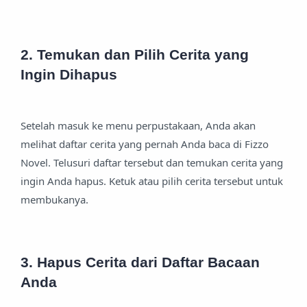
2. Temukan dan Pilih Cerita yang
Ingin Dihapus
Setelah masuk ke menu perpustakaan, Anda akan
melihat daftar cerita yang pernah Anda baca di Fizzo
Novel. Telusuri daftar tersebut dan temukan cerita yang
ingin Anda hapus. Ketuk atau pilih cerita tersebut untuk
membukanya.
3. Hapus Cerita dari Daftar Bacaan
Anda