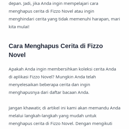
depan. Jadi, jika Anda ingin mempelajari cara
menghapus cerita di Fizzo Novel atau ingin
menghindari cerita yang tidak memenuhi harapan, mari
kita mulai!
Cara Menghapus Cerita di Fizzo
Novel
Apakah Anda ingin membersihkan koleksi cerita Anda
di aplikasi Fizzo Novel? Mungkin Anda telah
menyelesaikan beberapa cerita dan ingin
menghapusnya dari daftar bacaan Anda.
Jangan khawatir, di artikel ini kami akan memandu Anda
melalui langkah-langkah yang mudah untuk
menghapus cerita di Fizzo Novel. Dengan mengikuti