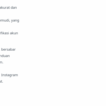
akurat dan
gemudi, yang
fikasi akun
k bersabar
anduan
rm.
i Instagram
t.