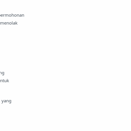
 permohonan
 menolak
ang
untuk
n yang