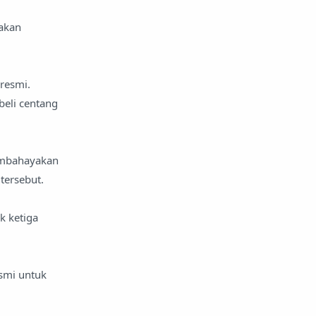
jakan
resmi.
eli centang
embahayakan
tersebut.
k ketiga
esmi untuk