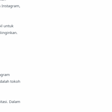
n Instagram,
il untuk
iinginkan.
tagram
adalah tokoh
itasi. Dalam