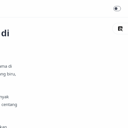
di
ama di
ng biru,
anyak
 centang
akan