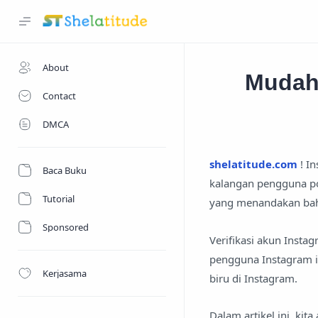
About
Mudah!
Contact
DMCA
shelatitude.com
! In
Baca Buku
kalangan pengguna pon
Tutorial
yang menandakan bahw
Sponsored
Verifikasi akun Insta
pengguna Instagram i
Kerjasama
biru di Instagram.
Dalam artikel ini, ki