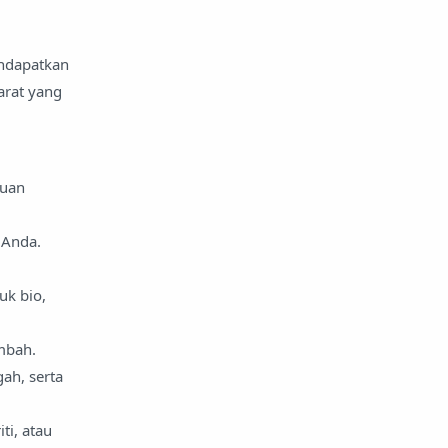
endapatkan
arat yang
duan
 Anda.
uk bio,
mbah.
ah, serta
ti, atau