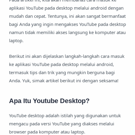
aplikasi YouTube pada desktop melalui android dengan
mudah dan cepat. Tentunya, ini akan sangat bermanfaat
bagi Anda yang ingin mengakses YouTube pada desktop
namun tidak memiliki akses langsung ke komputer atau
laptop.
Berikut ini akan dijelaskan langkah-langkah cara masuk
ke aplikasi YouTube pada desktop melalui android,
termasuk tips dan trik yang mungkin berguna bagi
Anda. Yuk, simak artikel berikut ini dengan seksama!
Apa Itu Youtube Desktop?
YouTube desktop adalah istilah yang digunakan untuk
mengacu pada versi YouTube yang diakses melalui
browser pada komputer atau laptop.