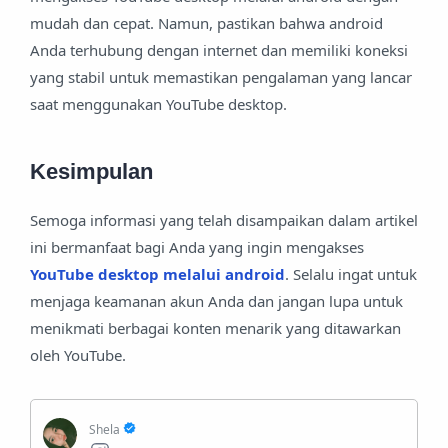
mudah dan cepat. Namun, pastikan bahwa android
Anda terhubung dengan internet dan memiliki koneksi
yang stabil untuk memastikan pengalaman yang lancar
saat menggunakan YouTube desktop.
Kesimpulan
Semoga informasi yang telah disampaikan dalam artikel
ini bermanfaat bagi Anda yang ingin mengakses
YouTube desktop melalui android
. Selalu ingat untuk
menjaga keamanan akun Anda dan jangan lupa untuk
menikmati berbagai konten menarik yang ditawarkan
oleh YouTube.