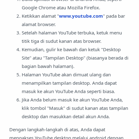
Google Chrome atau Mozilla Firefox.
Ketikkan alamat "
www.youtube.com
" pada bar
alamat browser.
Setelah halaman YouTube terbuka, ketuk menu
titik tiga di sudut kanan atas browser.
Kemudian, gulir ke bawah dan ketuk "Desktop
Site" atau "Tampilan Desktop" (biasanya berada di
bagian bawah halaman).
Halaman YouTube akan dimuat ulang dan
menampilkan tampilan desktop. Anda dapat
masuk ke akun YouTube Anda seperti biasa.
Jika Anda belum masuk ke akun YouTube Anda,
klik tombol "Masuk" di sudut kanan atas tampilan
desktop dan masukkan detail akun Anda.
Dengan langkah-langkah di atas, Anda dapat
mengakses YouTube desktop melalui android dengan