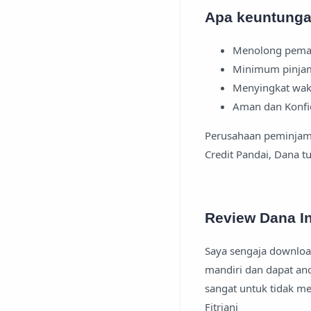
Apa keuntungan
Menolong pemak
Minimum pinjam
Menyingkat wakt
Aman dan Konfid
Perusahaan peminjam 
Credit Pandai, Dana tu
Review Dana I
Saya sengaja download
mandiri dan dapat an
sangat untuk tidak m
Fitriani