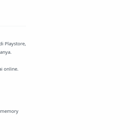
i Playstore,
ianya.
i online.
u
n memory