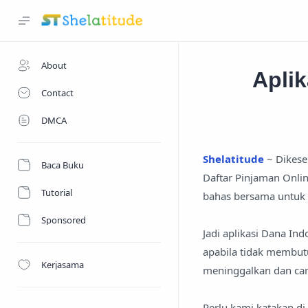
About
Apli
Contact
DMCA
Shelatitude
~ Dikese
Baca Buku
Daftar Pinjaman Onli
Tutorial
bahas bersama untuk
Sponsored
Jadi aplikasi Dana I
apabila tidak membutu
Kerjasama
meninggalkan dan car
Perlu kami katakan di