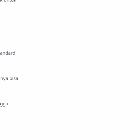
tandard
nya bisa
ngga