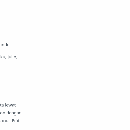
 indo
u, Julio,
ta lewat
hon dengan
i. - Fifit