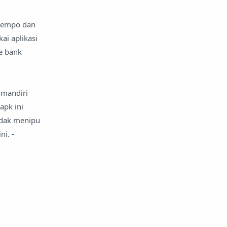
h tempo dan
i aplikasi
ke bank
 mandiri
apk ini
tidak menipu
i. -