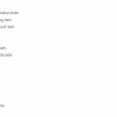
eseluruhan
g lain.
 s/d 360
iah,
300.000
ktu