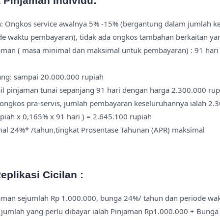
 Pinjaman Individu:
: Ongkos service awalnya 5% -15% (bergantung dalam jumlah k
ode waktu pembayaran), tidak ada ongkos tambahan berkaitan yan
jaman ( masa minimal dan maksimal untuk pembayaran) : 91 hari
ang: sampai 20.000.000 rupiah
l pinjaman tunai sepanjang 91 hari dengan harga 2.300.000 rup
ongkos pra-servis, jumlah pembayaran keseluruhannya ialah 2.
piah x 0,165% x 91 hari ) = 2.645.100 rupiah
al 24%* /tahun,tingkat Prosentase Tahunan (APR) maksimal
plikasi Cicilan :
jaman sejumlah Rp 1.000.000, bunga 24%/ tahun dan periode wa
i jumlah yang perlu dibayar ialah Pinjaman Rp1.000.000 + Bunga