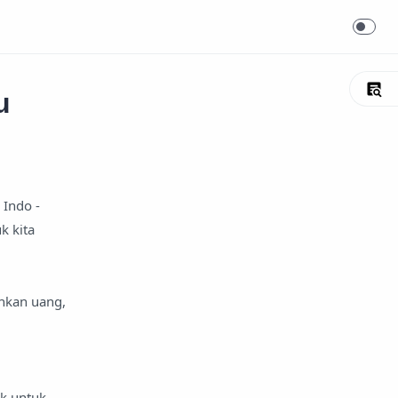
u
 Indo -
k kita
hkan uang,
ik untuk