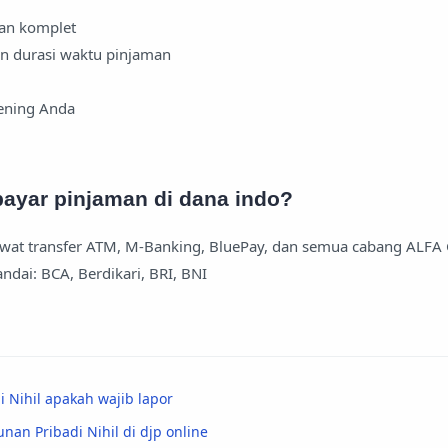
gan komplet
an durasi waktu pinjaman
ening Anda
yar pinjaman di dana indo?
 lewat transfer ATM, M-Banking, BluePay, dan semua cabang ALF
ndai: BCA, Berdikari, BRI, BNI
 Nihil apakah wajib lapor
nan Pribadi Nihil di djp online