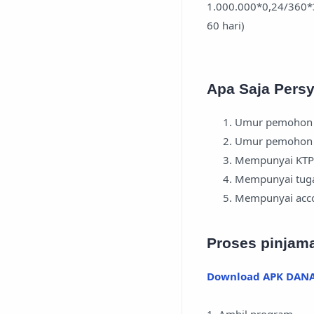
1.000.000*0,24/360*
60 hari)
Apa Saja Pers
Umur pemohon h
Umur pemohon d
Mempunyai KTP
Mempunyai tuga
Mempunyai acco
Proses pinjama
Download APK DAN
1. Ambil program